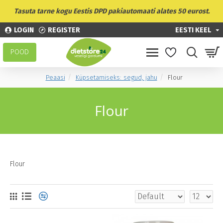
Tasuta tarne kogu Eestis DPD pakiautomaati alates 50 eurost.
LOGIN
REGISTER
EESTI KEEL
POOD
Peaasi
Küpsetamiseks: segud, jahu
Flour
Flour
Flour