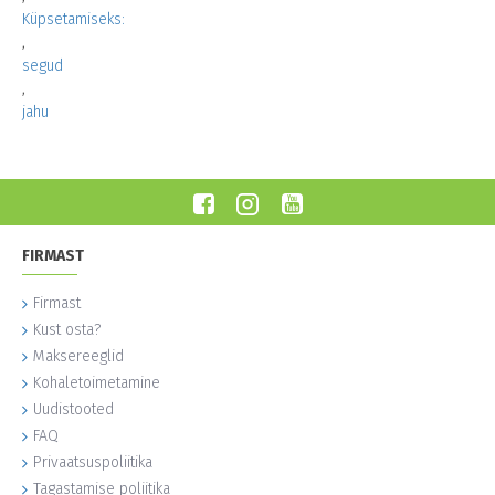
Küpsetamiseks:
,
segud
,
jahu
FIRMAST
Firmast
Kust osta?
Maksereeglid
Kohaletoimetamine
Uudistooted
FAQ
Privaatsuspoliitika
Tagastamise poliitika