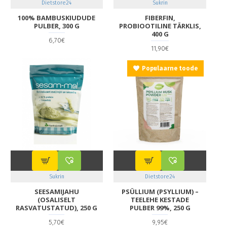
Dietstore24
Sukrin
100% BAMBUSKIUDUDE
FIBERFIN,
PULBER, 300 G
PROBIOOTILINE TÄRKLIS,
400 G
6,70€
11,90€
Populaarne toode
Sukrin
Dietstore24
SEESAMIJAHU
PSÜLLIUM (PSYLLIUM) –
(OSALISELT
TEELEHE KESTADE
RASVATUSTATUD), 250 G
PULBER 99%, 250 G
5,70€
9,95€