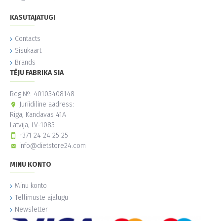
KASUTAJATUGI
Contacts
Sisukaart
Brands
TĒJU FABRIKA SIA
Reg.№: 40103408148
Juriidiline aadress:
Riga, Kandavas 41A
Latvija, LV-1083
+371 24 24 25 25
info@dietstore24.com
MINU KONTO
Minu konto
Tellimuste ajalugu
Newsletter