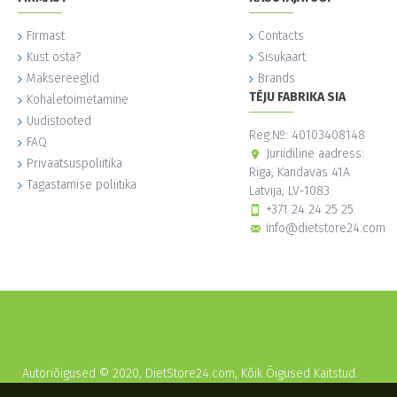
Firmast
Contacts
Kust osta?
Sisukaart
Maksereeglid
Brands
TĒJU FABRIKA SIA
Kohaletoimetamine
Uudistooted
Reg.№: 40103408148
FAQ
Juriidiline aadress:
Privaatsuspoliitika
Riga, Kandavas 41A
Tagastamise poliitika
Latvija, LV-1083
+371 24 24 25 25
info@dietstore24.com
Autoriõigused © 2020, DietStore24.com, Kõik Õigused Kaitstud.