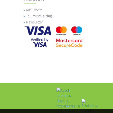
Minu konto
Tellimuste ajalugu
Newsletter