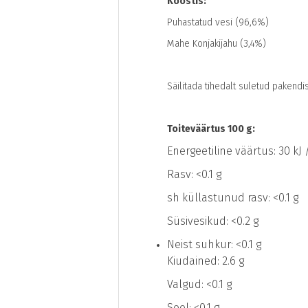
Koostis:
Puhastatud vesi (96,6%)
Mahe Konjakijahu (3,4%)
Säilitada tihedalt suletud pakendi
Toiteväärtus 100 g:
Energeetiline väärtus:
30 kJ 
Rasv:
<0.1 g
sh küllastunud rasv:
<0.1 g
Süsivesikud:
<0.2 g
Neist suhkur:
<0.1 g
Kiudained:
2.6 g
Valgud:
<0.1 g
Sool:
<0.1 g