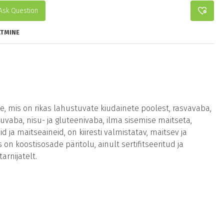
Ask Question
TMINE
, mis on rikas lahustuvate kiudainete poolest, rasvavaba,
guvaba, nisu- ja gluteenivaba, ilma sisemise maitseta,
d ja maitseaineid, on kiiresti valmistatav, maitsev ja
s on koostisosade päritolu, ainult sertifitseeritud ja
arnijatelt.