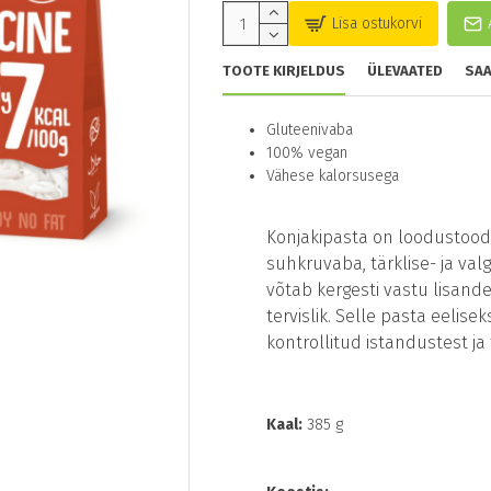
Lisa ostukorvi
TOOTE KIRJELDUS
ÜLEVAATED
SAA
Gluteenivaba
100% vegan
Vähese kalorsusega
Konjakipasta on loodustoode
suhkruvaba, tärklise- ja val
võtab kergesti vastu lisandei
tervislik. Selle pasta eelisek
kontrollitud istandustest ja t
Kaal:
385 g