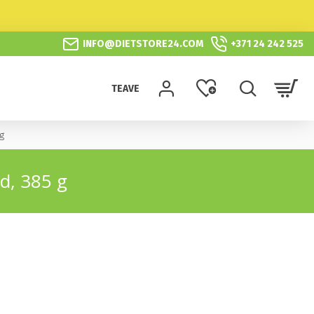
INFO@DIETSTORE24.COM
+371 24 242 525
TEAVE
g
od, 385 g