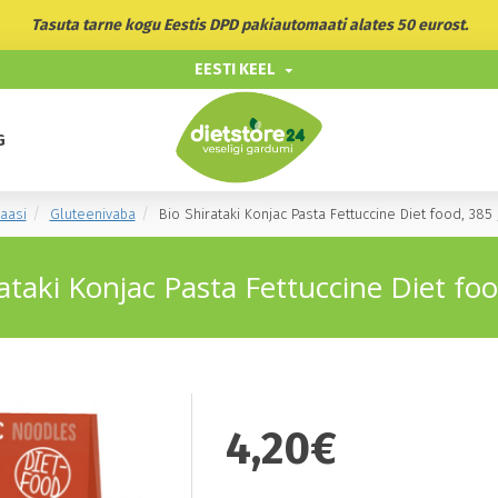
Tasuta tarne kogu Eestis DPD pakiautomaati alates 50 eurost.
EESTI KEEL
G
aasi
Gluteenivaba
Bio Shirataki Konjac Pasta Fettuccine Diet food, 385 
ataki Konjac Pasta Fettuccine Diet fo
4,20€