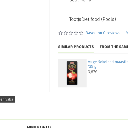
Tootja
Diet food (Poola)
Based on 0 reviews.
-
SIMILAR PRODUCTS
FROM THE SAM
Valge šokolaad maasika
125 g
3,67€
eenivaba
MINU KONTO