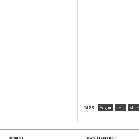
TAGS:
Vegan
toit
glut
FIRMAST
KASUTAJATUGI