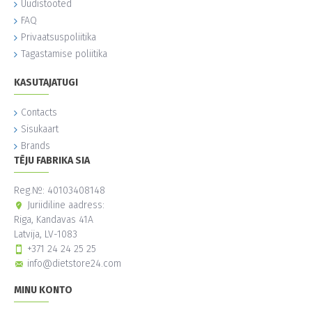
Uudistooted
FAQ
Privaatsuspoliitika
Tagastamise poliitika
KASUTAJATUGI
Contacts
Sisukaart
Brands
TĒJU FABRIKA SIA
Reg.№: 40103408148
Juriidiline aadress:
Riga, Kandavas 41A
Latvija, LV-1083
+371 24 24 25 25
info@dietstore24.com
MINU KONTO