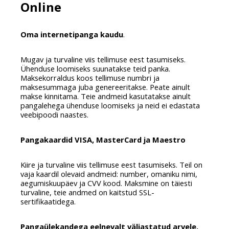
Online
Oma internetipanga kaudu
.
Mugav ja turvaline viis tellimuse eest tasumiseks. 
Ühenduse loomiseks suunatakse teid panka. 
Maksekorraldus koos tellimuse numbri ja 
maksesummaga juba genereeritakse. Peate ainult 
makse kinnitama. Teie andmeid kasutatakse ainult 
pangalehega ühenduse loomiseks ja neid ei edastata 
veebipoodi naastes.
Pangakaardid VISA, MasterCard ja Maestro
Kiire ja turvaline viis tellimuse eest tasumiseks. Teil on 
vaja kaardil olevaid andmeid: number, omaniku nimi, 
aegumiskuupäev ja CVV kood. Maksmine on täiesti 
turvaline, teie andmed on kaitstud SSL-
sertifikaatidega.
Pangaülekandega eelnevalt väljastatud arvele.