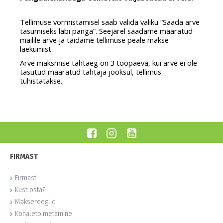
Tellimuse vormistamisel saab valida valiku “Saada arve 
tasumiseks läbi panga”. Seejärel saadame määratud 
mailile arve ja täidame tellimuse peale makse 
laekumist.
Arve maksmise tähtaeg on 3 tööpäeva, kui arve ei ole 
tasutud määratud tähtaja jooksul, tellimus 
tühistatakse.
FIRMAST
Firmast
Kust osta?
Maksereeglid
Kohaletoimetamine