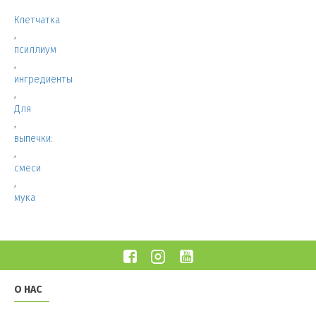
Клетчатка
,
псиллиум
,
ингредиенты
,
Для
,
выпечки:
,
смеси
,
мука
О НАС