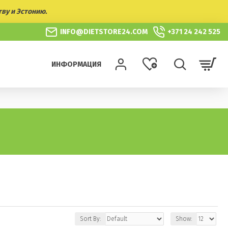
тву и Эстонию.
INFO@DIETSTORE24.COM
+371 24 242 525
ИНФОРМАЦИЯ
Sort By:
Show: