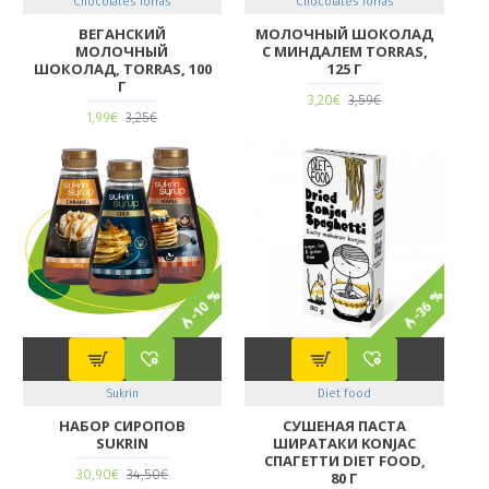
Chocolates Torras
Chocolates Torras
ВЕГАНСКИЙ
МОЛОЧНЫЙ ШОКОЛАД
МОЛОЧНЫЙ
С МИНДАЛЕМ TORRAS,
ШОКОЛАД, TORRAS, 100
125 Г
Г
3,20€
3,59€
1,99€
3,25€
-10 %
-36 %
Sukrin
Diet food
НАБОР СИРОПОВ
СУШЕНАЯ ПАСТА
SUKRIN
ШИРАТАКИ KONJAC
СПАГЕТТИ DIET FOOD,
30,90€
34,50€
80 Г