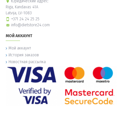
Юридический адрес:
Riga, Kandavas 41A
Latvija, LV-1083
+371 24 24 25 25
info@dietstore24.com
МОЙ АККАУНТ
Мой аккаунт
История заказов
Новостная рассылка