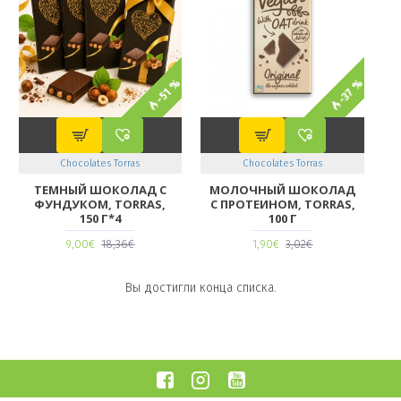
-51 %
-37 %
Chocolates Torras
Chocolates Torras
ТЕМНЫЙ ШОКОЛАД С
МОЛОЧНЫЙ ШОКОЛАД
ФУНДУКОМ, TORRAS,
С ПРОТЕИНОМ, TORRAS,
150 Г*4
100 Г
9,00€
18,36€
1,90€
3,02€
Вы достигли конца списка.