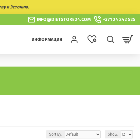
тву и Эстонию.
INFO@DIETSTORE24.COM
+371 24 242 525
ИНФОРМАЦИЯ
Sort By:
Show: